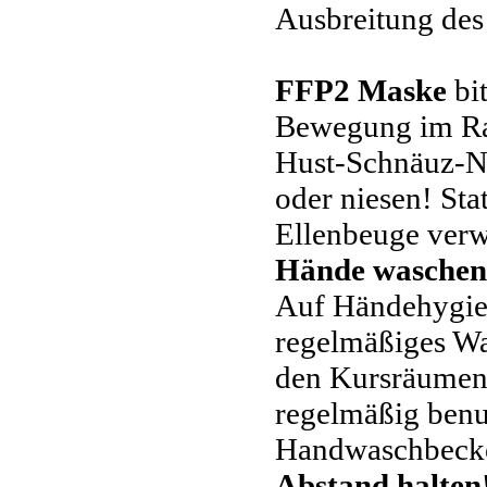
Ausbreitung des
FFP2 Maske
bit
Bewegung im Ra
Hust-Schnäuz-Ni
oder niesen! Sta
Ellenbeuge ver
Hände waschen/
Auf Händehygien
regelmäßiges Wa
den Kursräumen s
regelmäßig benut
Handwaschbecke
Abstand halten