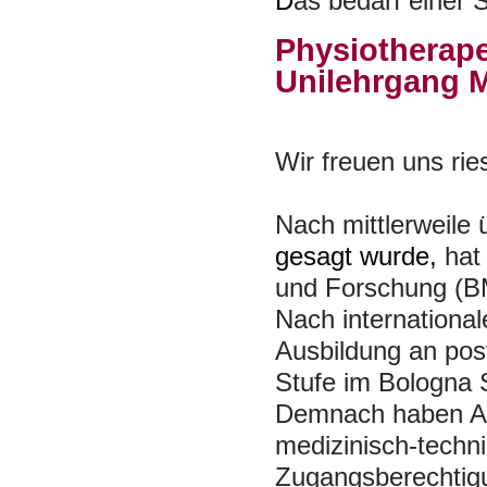
D
as bedarf einer S
Physiotherap
Unilehrgang 
Wir freuen uns ries
Nach mittlerweile 
gesagt wurde,
hat
und Forschung (B
Nach internationa
Ausbildung an pos
Stufe im Bologna
Demnach haben Ab
medizinisch-techn
Zugangsberechtig