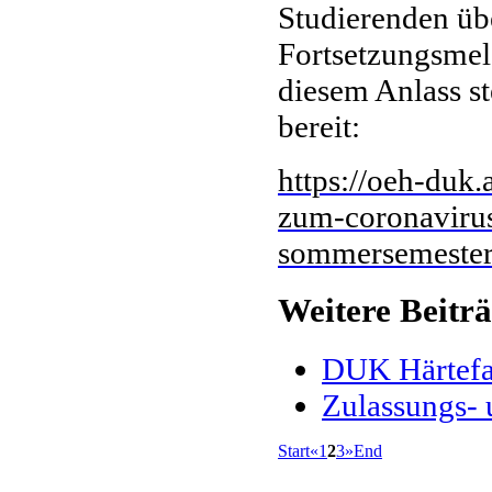
Studierenden üb
Fortsetzungsmel
diesem Anlass st
bereit:
https://oeh-duk.
zum-coronavirus
sommersemester
Weitere Beiträ
DUK Härtefa
Zulassungs-
Start
«
1
2
3
»
End